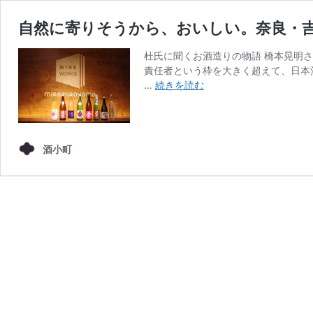
自然に寄りそうから、おいしい。奈良・
杜氏に聞くお酒造りの物語 橋本晃明さ
責任者という枠を大きく超えて、日本
自
…
続きを読む
然
に
寄
り
酒小町
そ
う
か
ら、
お
い
し
い。
奈
良・
吉