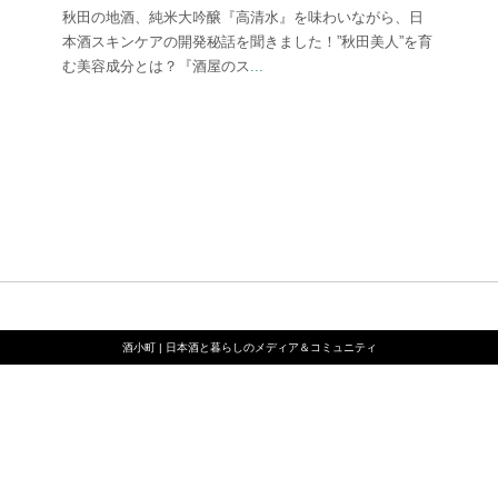
秋田の地酒、純米大吟醸『高清水』を味わいながら、日
本酒スキンケアの開発秘話を聞きました！”秋田美人”を育
む美容成分とは？『酒屋のス
...
酒小町 | 日本酒と暮らしのメディア＆コミュニティ