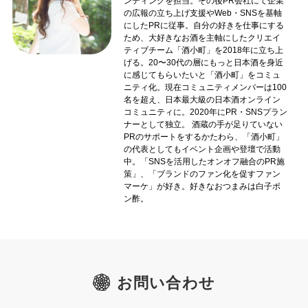
ンディングを担当。その後PR会社にて企業
の広報の立ち上げ支援やWeb・SNSを基軸
にしたPRに従事。自分の好きを仕事にする
ため、大好きなお酒を主軸にしたクリエイ
ティブチーム「酒小町」を2018年に立ち上
げる。20〜30代の層にもっと日本酒を身近
に感じてもらいたいと「酒小町」をコミュ
ニティ化。現在コミュニティメンバーは100
名を超え、日本最大級の日本酒オンライン
コミュニティに。2020年にPR・SNSプラン
ナーとして独立。 酒蔵の手が足りていない
PRのサポートをするかたわら、「酒小町」
の代表としてもイベント企画や登壇で活動
中。「SNSを活用したオンオフ融合のPR施
策」、「ブランドのファン化を促すファン
マーケ」が好き。好きなおつまみは白子ポ
ン酢。
お問い合わせ