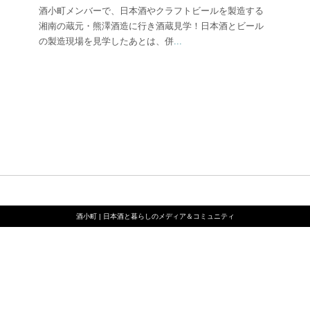
酒小町メンバーで、日本酒やクラフトビールを製造する
湘南の蔵元・熊澤酒造に行き酒蔵見学！日本酒とビール
の製造現場を見学したあとは、併
...
酒小町 | 日本酒と暮らしのメディア＆コミュニティ