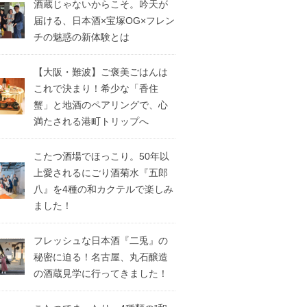
酒蔵じゃないからこそ。吟天が
届ける、日本酒×宝塚OG×フレン
チの魅惑の新体験とは
【大阪・難波】ご褒美ごはんは
これで決まり！希少な「香住
蟹」と地酒のペアリングで、心
満たされる港町トリップへ
こたつ酒場でほっこり。50年以
上愛されるにごり酒菊水『五郎
八』を4種の和カクテルで楽しみ
ました！
フレッシュな日本酒『二兎』の
秘密に迫る！名古屋、丸石醸造
の酒蔵見学に行ってきました！