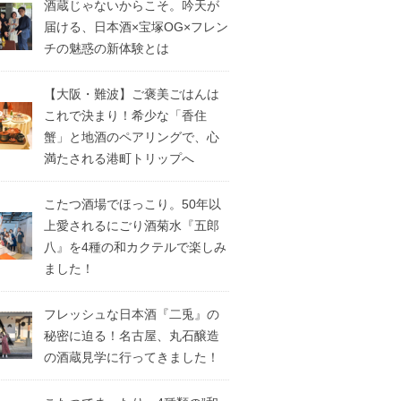
酒蔵じゃないからこそ。吟天が
届ける、日本酒×宝塚OG×フレン
チの魅惑の新体験とは
【大阪・難波】ご褒美ごはんは
これで決まり！希少な「香住
蟹」と地酒のペアリングで、心
満たされる港町トリップへ
こたつ酒場でほっこり。50年以
上愛されるにごり酒菊水『五郎
八』を4種の和カクテルで楽しみ
ました！
フレッシュな日本酒『二兎』の
秘密に迫る！名古屋、丸石醸造
の酒蔵見学に行ってきました！