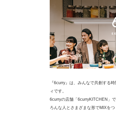
『6curry』は、みんなで共創す
ィです。
6curryの店舗「6curryKIT
ろんな人とさまざまな形でMIXを