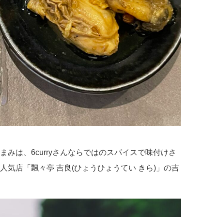
みは、6curryさんならではのスパイスで味付けさ
気店「飄々亭 吉良(ひょうひょうてい きら)」の吉