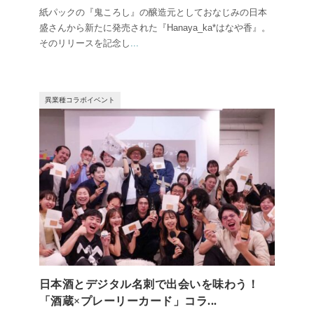
紙パックの『鬼ころし』の醸造元としておなじみの日本
盛さんから新たに発売された『Hanaya_ka*はなや香』。
そのリリースを記念し
...
異業種コラボイベント
日本酒とデジタル名刺で出会いを味わう！
「酒蔵×プレーリーカード」コラ...