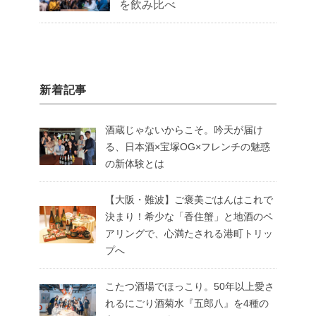
を飲み比べ
新着記事
酒蔵じゃないからこそ。吟天が届け
る、日本酒×宝塚OG×フレンチの魅惑
の新体験とは
【大阪・難波】ご褒美ごはんはこれで
決まり！希少な「香住蟹」と地酒のペ
アリングで、心満たされる港町トリッ
プへ
こたつ酒場でほっこり。50年以上愛さ
れるにごり酒菊水『五郎八』を4種の