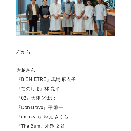
左から
大越さん
『BIEN-ETRE』馬場 麻衣子
『てのしま』林 亮平
『02』大津 光太郎
『Don Bravo』平 雅一
『morceau』秋元 さくら
『The Burn』米澤 文雄