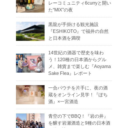
レーコミュニティ6curryと開い
た“MIX”の夜
黒龍が手掛ける観光施設
『ESHIKOTO』で福井の自然
と日本酒を満喫
14世紀の酒器で歴史を味わ
う！120種の日本酒からグル
メ、雑貨まで楽しむ『Aoyama
Sake Flea』レポート
一合パウチを片手に、夜の酒
蔵をオンライン見学！『ぽち
酒』×一宮酒造
青空の下でBBQ！『岩の井』
を醸す岩瀬酒造と9種の日本酒