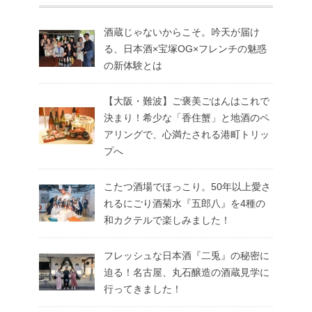
酒蔵じゃないからこそ。吟天が届け
る、日本酒×宝塚OG×フレンチの魅惑
の新体験とは
【大阪・難波】ご褒美ごはんはこれで
決まり！希少な「香住蟹」と地酒のペ
アリングで、心満たされる港町トリッ
プへ
こたつ酒場でほっこり。50年以上愛さ
れるにごり酒菊水『五郎八』を4種の
和カクテルで楽しみました！
フレッシュな日本酒『二兎』の秘密に
迫る！名古屋、丸石醸造の酒蔵見学に
行ってきました！