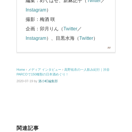
編集：めくばせ、新麻記子（
Twitter
／
Instagram
）
撮影：梅酒 咲
企画：卯月りん（
Twitter
／
Instagram
）、目黒水海（
Twitter
）
Home
›
メディア
インタビュー
›
高野祐衣の一人飲み紀行｜渋谷
PARCOで150種類の日本酒めぐり！
2020-07-19
by
酒小町編集部
関連記事