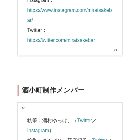
Instagram：
https://www.instagram.com/miraisakeb
ar/
Twitter：
https://twitter.com/miraisakebar
酒小町制作メンバー
執筆：酒村ゆっけ、（
Twitter
／
Instagram
）