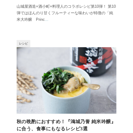
山城屋酒造×酒小町×料理人のコラボレシピ第10弾！ 第10
弾ではほんのり甘くフルーティーな味わいが特徴の「純
米大吟醸 Princ
...
レシピ
秋の晩酌におすすめ！『鴻城乃誉 純米吟醸』
に合う、食事にもなるレシピ3選