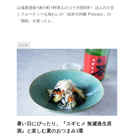
山城屋酒造×酒小町×料理人のコラボ第6弾！ ほんのり甘
くフルーティーな味わいの「純米大吟醸 Princess」の
「酒粕」を使ったレ
...
レシピ
暑い日にぴったり。『スギヒメ 無濾過生原
酒』と楽しむ夏のおつまみ3選