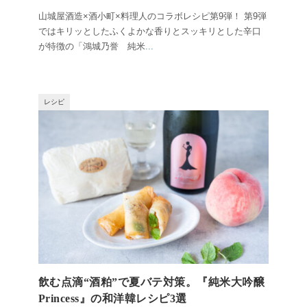
山城屋酒造×酒小町×料理人のコラボレシピ第9弾！ 第9弾
ではキリッとしたふくよかな香りとスッキリとした辛口
が特徴の「鴻城乃誉 純米
...
レシピ
飲む点滴“酒粕”で夏バテ対策。『純米大吟醸
Princess』の和洋韓レシピ3選