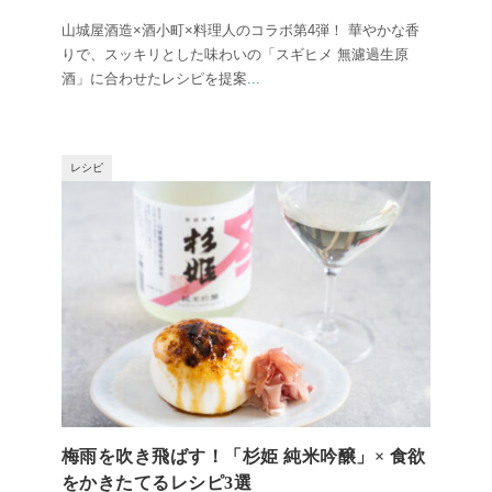
山城屋酒造×酒小町×料理人のコラボ第4弾！ 華やかな香
りで、スッキリとした味わいの「スギヒメ 無濾過生原
酒」に合わせたレシピを提案
...
レシピ
梅雨を吹き飛ばす！「杉姫 純米吟醸」× 食欲
をかきたてるレシピ3選