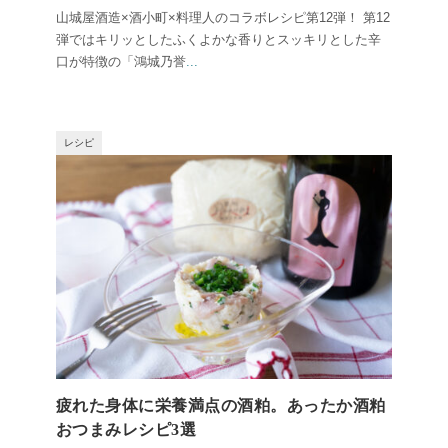
山城屋酒造×酒小町×料理人のコラボレシピ第12弾！ 第12
弾ではキリッとしたふくよかな香りとスッキリとした辛
口が特徴の「鴻城乃誉
...
レシピ
疲れた身体に栄養満点の酒粕。あったか酒粕
おつまみレシピ3選